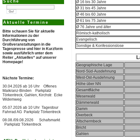
Suche
Ø 16 bis 30 Jahre
Ø 31 bis 45 Jahre
Ø 46 bis 60 Jahre
Ø 61 bis 75 Jahre
Aktuelle Termine
Ø 76 Jahre und älter
Bitte schauen Sie für aktuelle
Römisch-katholisch
Informationen zu der
Evangelisch
Durchführung von
Großveranstaltungen in die
Sonstige & Konfessionslose
Tagespresse und hier in Kurzform
sowie ausführlich unter dem
L
Reiter „Aktuelles“ auf unserer
Homepage!
Geographische Lage
Nord-Süd-Ausdehnung
West-Ost-Ausdehnung
N
ächste Termine:
Höhe über NN
30.04.2026 ab 16 Uhr Offenes
Gesamtfläche
Maikranz-Binden Parkplatz
Törkentreck, Gahlen, Kirchstr. Ecke
Weserwald
Widemweg
Dämmerwald
05.07.2026 ab 10 Uhr Tagestour
Damm
Fahrrad AG Parkplatz Törkentreck
Overbeck
08.08./09.08.2026 Schafsmarkt
Altschermbeck
Parkplatz Törkentreck
Bricht
Gahlen