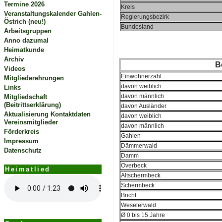
Termine 2026
Kreis
Veranstaltungskalender Gahlen-
Regierungsbezirk
Östrich (neu!)
Bundesland
Arbeitsgruppen
Anno dazumal
.
Heimatkunde
Archiv
B
Videos
Einwohnerzahl
Mitgliederehrungen
davon weiblich
Links
davon männlich
Mitgliedschaft
(Beitrittserklärung)
davon Ausländer
Aktualisierung Kontaktdaten
davon weiblich
Vereinsmitglieder
davon männlich
Förderkreis
Gahlen
Impressum
Dämmerwald
Datenschutz
Damm
Overbeck
Heimatlied
Altschermbeck
Schermbeck
Bricht
Weselerwald
Ø 0 bis 15 Jahre