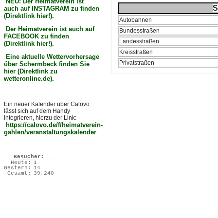
NEU: Der Heimatverein ist
S
auch auf INSTAGRAM zu finden
(Direktlink hier!).
Autobahnen
Der Heimatverein ist auch auf
Bundesstraßen
FACEBOOK zu finden
Landesstraßen
(Direktlink hier!).
Kreisstraßen
Eine aktuelle Wettervorhersage
Privatstraßen
über Schermbeck finden Sie
hier (Direktlink zu
wetteronline.de).
Ein neuer Kalender über Calovo
lässt sich auf dem Handy
integrieren, hierzu der Link:
https://calovo.de/f/heimatverein-
gahlen/veranstaltungskalender
Besucher:
Heute:
1
Gestern:
14
Gesamt:
39.240