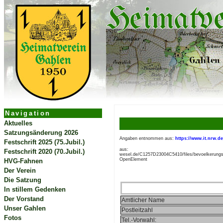
Navigation
Aktuelles
Satzungsänderung 2026
Angaben entnommen aus:
https://www.it.nrw.de
Festschrift 2025 (75.Jubil.)
aus: h
Festschrift 2020 (70.Jubil.)
wesel.de/C1257D23004C5410/files/bevoelkerungs
OpenElement
HVG-Fahnen
Der Verein
Die Satzung
In stillem Gedenken
Der Vorstand
Amtlicher Name
Unser Gahlen
Postleitzahl
Fotos
Tel.-Vorwahl: