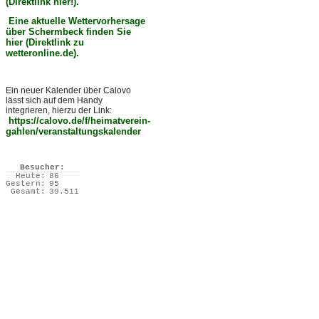
(Direktlink hier!).
Eine aktuelle Wettervorhersage
über Schermbeck finden Sie
hier (Direktlink zu
wetteronline.de).
Ein neuer Kalender über Calovo
lässt sich auf dem Handy
integrieren, hierzu der Link:
https://calovo.de/f/heimatverein-
gahlen/veranstaltungskalender
Besucher:
Heute:
86
Gestern:
95
Gesamt:
39.511