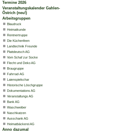
Termine 2026
Veranstaltungskalender Gahlen-
Östrich (neu!)
Arbeitsgruppen
Blaudruck
Heimatkunde
Rentnertruppe
Die Küchenfeen
Landtechnik Freunde
Plattdeutsch AG
Vom Schaf zur Socke
Flecht und Deko AG
Braugruppe
Fahrrad-AG
Laienspielschar
Historische Löschgruppe
Dokumentations AG
Veranstaltungs AG
Bank AG
Waschweiber
Naschkatzen
Ausschank AG
Heimatbäckerei AG
Anno dazumal