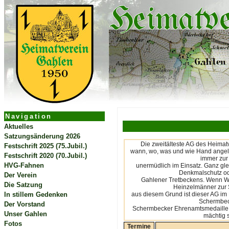
Navigation
Aktuelles
Satzungsänderung 2026
Die zweitälteste AG des Heimatv
Festschrift 2025 (75.Jubil.)
wann, wo, was und wie Hand angele
Festschrift 2020 (70.Jubil.)
immer zur 
HVG-Fahnen
unermüdlich im Einsatz. Ganz gle
Denkmalschutz od
Der Verein
Gahlener Tretbeckens. Wenn Wol
Die Satzung
Heinzelmänner zur St
In stillem Gedenken
aus diesem Grund ist dieser AG i
Schermbeck
Der Vorstand
Schermbecker Ehrenamtsmedaille v
Unser Gahlen
mächtig s
Fotos
Termine