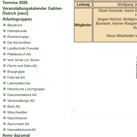
Termine 2026
Leitung
Wolfgang J
Veranstaltungskalender Gahlen-
Oliver Dominik, Heinz E
Östrich (neu!)
H
Arbeitsgruppen
Jürgen Höchst, Wolfgan
Blomeier, Heiner Riegelm
Mitglieder
Blaudruck
R
Heimatkunde
Neue Mitarbeiter s
Rentnertruppe
Die Küchenfeen
Landtechnik Freunde
Plattdeutsch AG
Vom Schaf zur Socke
Flecht und Deko AG
Braugruppe
Fahrrad-AG
Laienspielschar
Historische Löschgruppe
Dokumentations AG
Veranstaltungs AG
Bank AG
Waschweiber
Naschkatzen
Ausschank AG
Heimatbäckerei AG
Anno dazumal