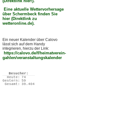
(Direktlink hier!).
Eine aktuelle Wettervorhersage
über Schermbeck finden Sie
hier (Direktlink zu
wetteronline.de).
Ein neuer Kalender über Calovo
lässt sich auf dem Handy
integrieren, hierzu der Link:
https://calovo.de/f/heimatverein-
gahlen/veranstaltungskalender
Besucher:
Heute:
74
Gestern:
59
Gesamt:
39.404